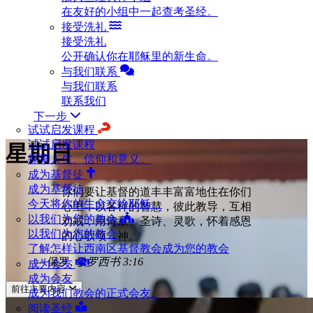
在友好的小组中一起查考圣经。
接受洗礼
接受洗礼
公开确认你在耶稣里的新生命。
与我们联系
与我们联系
联系我们
下一步
试试启发课程
试试启发课程
星期日
探索人生、信仰和意义。
成为基督徒
成为基督徒
你们要让基督的道丰丰富富地住在你们
今天将你的生命交给耶稣。
心里，以各样的智慧，彼此教导，互相
以我们为您的教会
劝戒，用诗章、圣诗、灵歌，怀着感恩
以我们为您的教会
的心歌颂 神。
了解怎样让西南区基督教会成为您的教会
— 保罗,
歌罗西书 3:16
成为会友
成为会友
前往主要内容
成为我们教会的正式会友。
阅读圣经