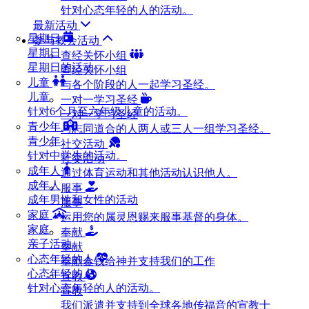
针对心态年轻的人的活动。
最新活动
星期日
参与教会活动
星期日
查经关怀小组
星期日的活动
查经关怀小组
儿童
与各个阶段的人一起学习圣经。
儿童
一对一学习圣经
针对6个月至六年级儿童的活动。
一对一学习圣经
青少年
与志同道合的人两人或三人一组学习圣经。
青少年
社交活动
针对中学生的活动。
社交活动
成年人
通过体育运动和其他活动认识他人。
成年人
服事
成年男性和女性的活动
服事
家庭
运用您的属灵恩赐来服事基督的身体。
家庭
奉献
亲子活动
奉献
心态年轻的人
奉献金钱给神并支持我们的工作
心态年轻的人
宣教
针对心态年轻的人的活动。
宣教
我们派遣并支持到全球各地传福音的宣教士