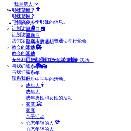
我是新人
耶稣是谁？
关于我们
耶稣是谁？
关于我们
了解更多关于耶稣的信息。
最新活动
计划访问
星期日
计划访问
星期日
我们定期在用英语和普通话举行聚会。
星期日的活动
教会的活动
儿童
教会的活动
儿童
充分利用您和我们在一起的时间
针对6个月至六年级儿童的活动。
与我们联系
青少年
与我们联系
青少年
联系我们
针对中学生的活动。
成年人
成年人
成年男性和女性的活动
家庭
家庭
亲子活动
心态年轻的人
心态年轻的人