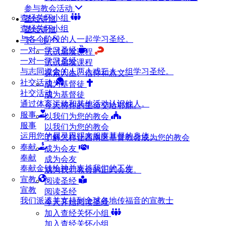
参与教会活动
查经关怀小组
圣经讲道
查经关怀小组
圣经讲道
与各个阶段的人一起学习圣经。
下一步
一对一学习圣经
试试启发课程
一对一学习圣经
试试启发课程
与志同道合的人两人或三人一组学习圣经。
探索人生、信仰和意义。
社交活动
成为基督徒
社交活动
成为基督徒
通过体育运动和其他活动认识他人。
今天将你的生命交给耶稣。
服事
以我们为您的教会
服事
以我们为您的教会
运用您的属灵恩赐来服事基督的身体。
了解怎样让西南区基督教会成为您的教会
奉献
成为会友
奉献
成为会友
奉献金钱给神并支持我们的工作
成为我们教会的正式会友。
宣教
阅读圣经
宣教
阅读圣经
我们派遣并支持到全球各地传福音的宣教士
今天开始阅读圣经
加入查经关怀小组
加入查经关怀小组